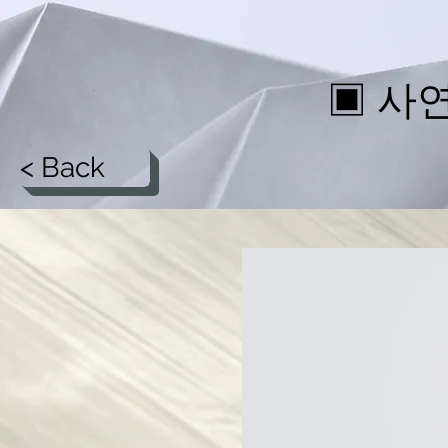
▣ 사
< Back