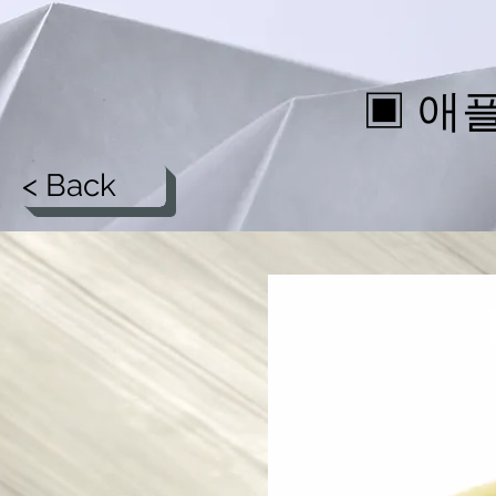
▣ 애
< Back